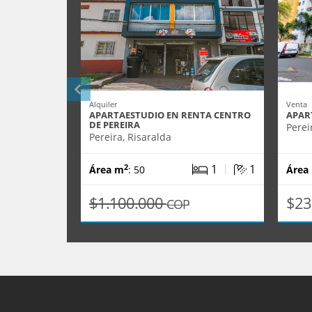
Alquiler
Venta
APARTAESTUDIO EN RENTA CENTRO
APAR
DE PEREIRA
Perei
Pereira, Risaralda
|
1
1
2
Área m
: 50
Área
$1.100.000
$23
COP