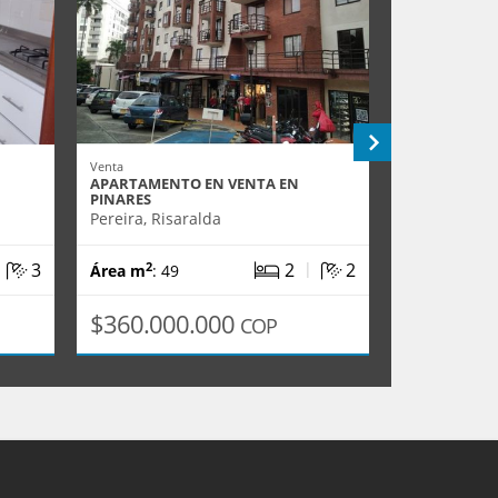
Venta
Alquiler
APARTAMENTO EN VENTA EN
LOCAL EN A
PINARES
PEREIRA (KR 
Pereira, Risaralda
Pereira, Ris
|
|
3
2
2
2
2
Área m
: 49
Área m
: 55
$360.000.000
$1.650.
COP