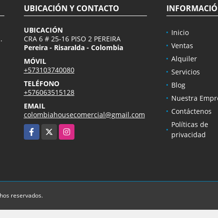
UBICACIÓN Y CONTACTO
INFORMACI
UBICACIÓN
Inicio
.
CRA 6 # 25-16 PISO 2 PEREIRA
Ventas
Pereira - Risaralda - Colombia
Alquiler
MÓVIL
+573103740080
Servicios
TELÉFONO
Blog
+576063515128
Nuestra Empr
EMAIL
Contáctenos
colombiahousecomercial@gmail.com
Políticas de
Facebook
X
Instagram
privacidad
chos reservados.