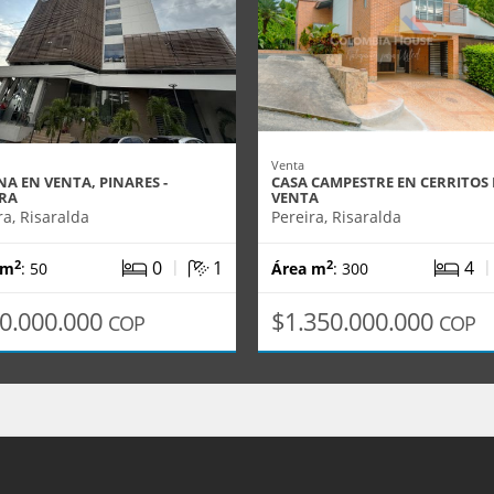
Venta
NA EN VENTA, PINARES -
CASA CAMPESTRE EN CERRITOS
IRA
VENTA
ra, Risaralda
Pereira, Risaralda
|
0
1
4
2
2
 m
: 50
Área m
: 300
0.000.000
$1.350.000.000
COP
COP