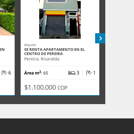
Alquiler
Venta
 EN
SE RENTA APARTAMENTO EN EL
EN VENTA A
CENTRO DE PEREIRA
CENTRO
Pereira, Risaralda
Pereira, Ris
|
|
6
3
1
2
2
Área m
: 65
Área m
: 83
$1.100.000
$320.00
COP