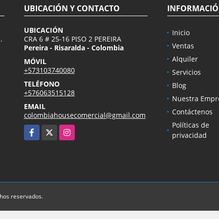
UBICACIÓN Y CONTACTO
INFORMACI
UBICACIÓN
Inicio
.
CRA 6 # 25-16 PISO 2 PEREIRA
Ventas
Pereira - Risaralda - Colombia
Alquiler
MÓVIL
+573103740080
Servicios
TELÉFONO
Blog
+576063515128
Nuestra Empr
EMAIL
Contáctenos
colombiahousecomercial@gmail.com
Políticas de
Facebook
X
Instagram
privacidad
chos reservados.