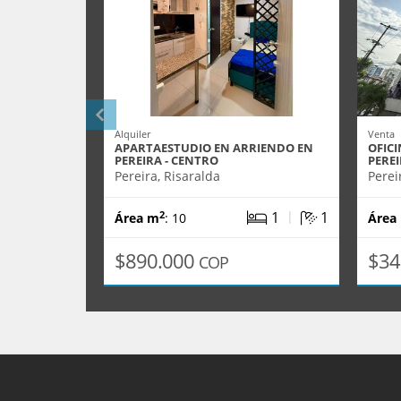
Alquiler
Venta
APARTAESTUDIO EN ARRIENDO EN
OFICI
PEREIRA - CENTRO
PERE
Pereira, Risaralda
Perei
|
1
1
2
Área m
: 10
Área
$890.000
$34
COP