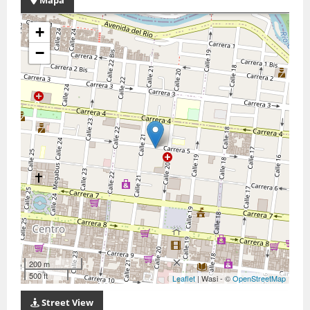
Mapa
+
−
200 m
500 ft
Leaflet
| Wasi - ©
OpenStreetMap
Street View