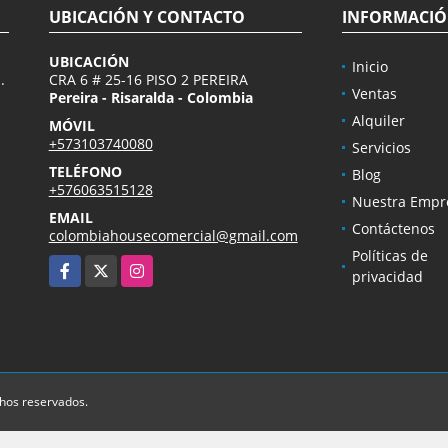
UBICACIÓN Y CONTACTO
INFORMACI
UBICACIÓN
Inicio
.
CRA 6 # 25-16 PISO 2 PEREIRA
Ventas
Pereira - Risaralda - Colombia
Alquiler
MÓVIL
+573103740080
Servicios
TELÉFONO
Blog
+576063515128
Nuestra Empr
EMAIL
Contáctenos
colombiahousecomercial@gmail.com
Políticas de
Facebook
X
Instagram
privacidad
chos reservados.