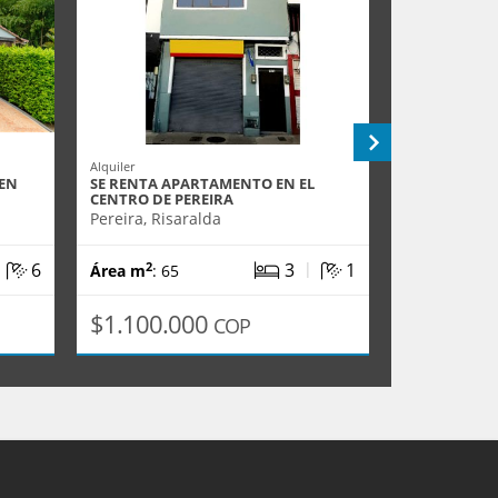
Alquiler
Venta
 EN
SE RENTA APARTAMENTO EN EL
EN VENTA A
CENTRO DE PEREIRA
CENTRO
Pereira, Risaralda
Pereira, Ris
|
|
6
3
1
2
2
Área m
: 65
Área m
: 83
$1.100.000
$320.00
COP