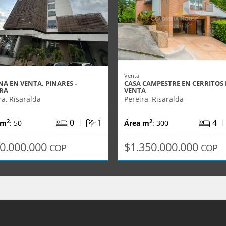
Venta
NA EN VENTA, PINARES -
CASA CAMPESTRE EN CERRITOS
IRA
VENTA
ra, Risaralda
Pereira, Risaralda
|
0
1
4
2
2
 m
: 50
Área m
: 300
0.000.000
$1.350.000.000
COP
COP