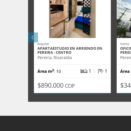
Alquiler
Venta
APARTAESTUDIO EN ARRIENDO EN
OFICI
PEREIRA - CENTRO
PERE
Pereira, Risaralda
Perei
|
1
1
2
Área m
: 10
Área
$890.000
$34
COP