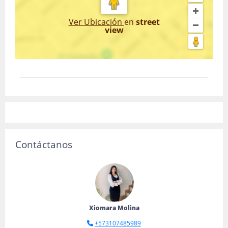
Ver Ubicación
en
street
view
Contáctanos
Xiomara Molina
+573107485989