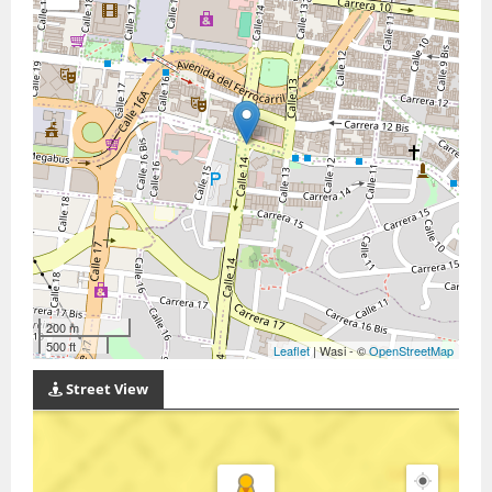
200 m
500 ft
Leaflet
| Wasi - ©
OpenStreetMap
Street View