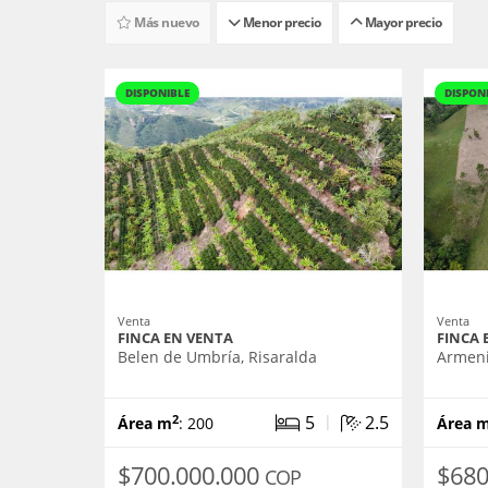
Más nuevo
Menor precio
Mayor precio
DISPONIBLE
DISPON
Venta
Venta
FINCA EN VENTA
FINCA 
Belen de Umbría, Risaralda
Armeni
|
5
2.5
2
Área m
: 200
Área 
$700.000.000
$680
COP