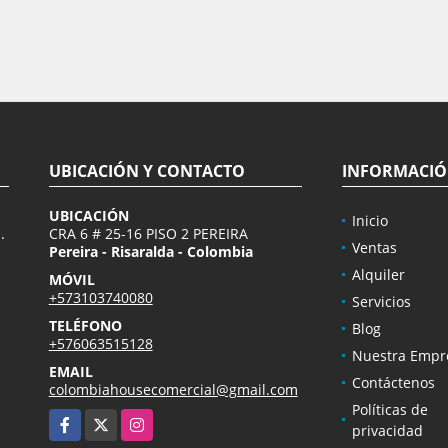
UBICACIÓN Y CONTACTO
INFORMACI
UBICACIÓN
Inicio
.
CRA 6 # 25-16 PISO 2 PEREIRA
Ventas
Pereira - Risaralda - Colombia
Alquiler
MÓVIL
+573103740080
Servicios
TELÉFONO
Blog
+576063515128
Nuestra Empr
EMAIL
Contáctenos
colombiahousecomercial@gmail.com
Políticas de
Facebook
X
Instagram
privacidad