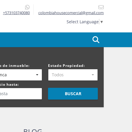
+573103740080
colombiahousecomercial@gmail.com
Select Language
▼
o de inmueble:
Estado Propiedad:
inca
Todos
cio hasta:
BUSCAR
BLOG