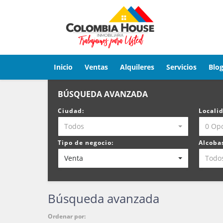
Inicio
Ventas
Alquileres
Servicios
Blo
BÚSQUEDA AVANZADA
Ciudad:
Locali
Todos
0 Op
Tipo de negocio:
Alcoba
Venta
Todo
Búsqueda avanzada
Ordenar por: