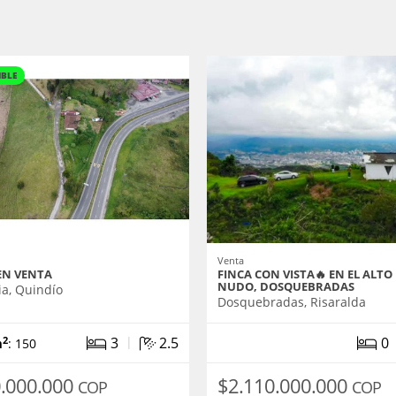
IBLE
Venta
EN VENTA
FINCA CON VISTA🔥 EN EL ALTO
NUDO, DOSQUEBRADAS
a, Quindío
Dosquebradas, Risaralda
|
3
2.5
0
2
m
: 150
.000.000
$2.110.000.000
COP
COP