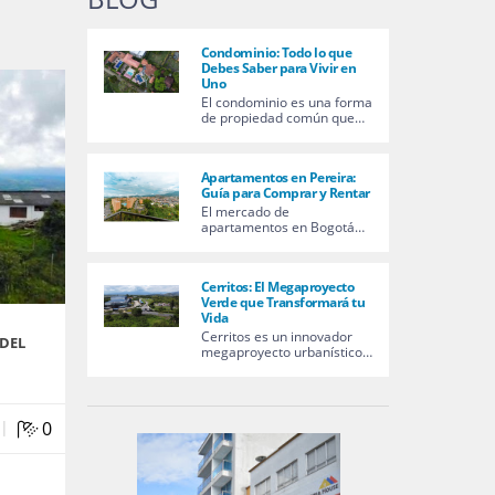
Condominio: Todo lo que
Debes Saber para Vivir en
Uno
El condominio es una forma
de propiedad común que…
Apartamentos en Pereira:
Guía para Comprar y Rentar
El mercado de
apartamentos en Bogotá…
Cerritos: El Megaproyecto
Verde que Transformará tu
Vida
Cerritos es un innovador
 DEL
megaproyecto urbanístico…
|
0